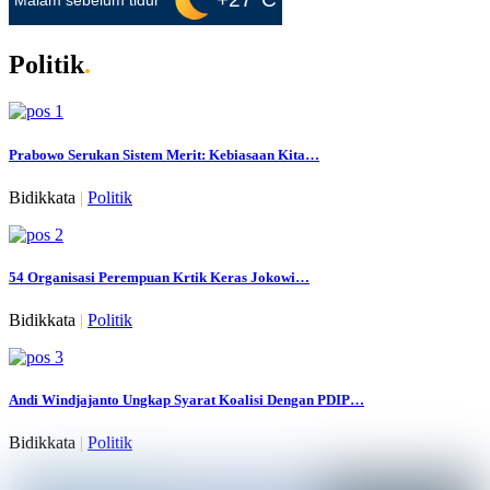
Malam sebelum tidur
Politik
.
Prabowo Serukan Sistem Merit: Kebiasaan Kita…
Bidikkata
|
Politik
54 Organisasi Perempuan Krtik Keras Jokowi…
Bidikkata
|
Politik
Andi Windjajanto Ungkap Syarat Koalisi Dengan PDIP…
Bidikkata
|
Politik