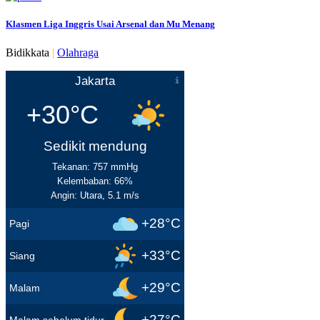
Klasmen Liga Inggris Usai Arsenal dan Mu Menang
Bidikkata
|
Olahraga
Jakarta
+30°C
Sedikit mendung
Tekanan: 757 mmHg
Kelembaban: 66%
Angin: Utara, 5.1 m/s
+28°C
Pagi
+33°C
Siang
+29°C
Malam
+27°C