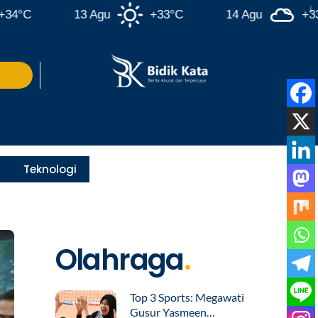
13 Agu
+33°C
14 Agu
+33°C
Teknologi
Olahraga
.
Top 3 Sports: Megawati
Gusur Yasmeen…