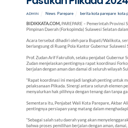
Pastikan Pilkada 202
News
,
Parepare
berita kota parepare
,
kota 
ADMIN
BIDIKKATA.COM,
PAREPARE – Pemerintah Provinsi S
Pimpinan Daerah (Forkopimda) Sulawesi Selatan dala
Acara tersebut dihadiri oleh para Bupati/Walikota, s
berlangsung di Ruang Pola Kantor Gubernur Sulawesi 
Prof. Zudan Arif Fakrulloh, selaku penjabat Gubernur
Zudan menjelaskan pentingnya rapat koordinasi Fork
berjalan dengan aman dan damai di seluruh wilayah Su
“Rapat koordinasi ini menjadi langkah penting untuk
pelaksanaan Pilkada. Sinergi antara seluruh elemen 
menyalurkan hak pilihnya dengan tenang dan tanpa gan
Sementara itu, Penjabat Wali Kota Parepare, Akbar 
pentingnya persiapan yang matang dalam menghadapi
“Sebagai salah satu daerah yang akan menyelenggara
bahwa proses pemilihan berjalan dengan aman, damai,