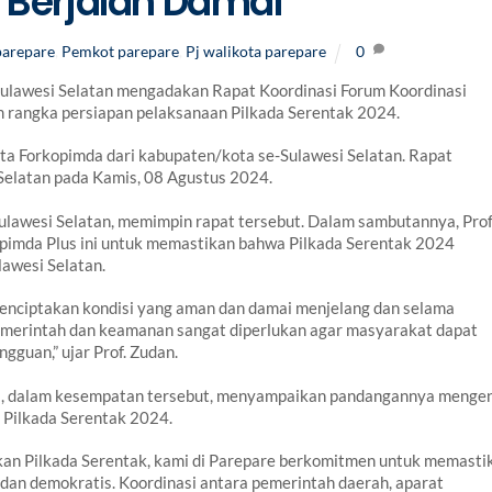
4 Berjalan Damai
parepare
,
Pemkot parepare
,
Pj walikota parepare
0
ulawesi Selatan mengadakan Rapat Koordinasi Forum Koordinasi
m rangka persiapan pelaksanaan Pilkada Serentak 2024.
erta Forkopimda dari kabupaten/kota se-Sulawesi Selatan. Rapat
Selatan pada Kamis, 08 Agustus 2024.
 Sulawesi Selatan, memimpin rapat tersebut. Dalam sambutannya, Prof
opimda Plus ini untuk memastikan bahwa Pilkada Serentak 2024
lawesi Selatan.
 menciptakan kondisi yang aman dan damai menjelang dan selama
pemerintah dan keamanan sangat diperlukan agar masyarakat dapat
gguan,” ujar Prof. Zudan.
Ali, dalam kesempatan tersebut, menyampaikan pandangannya menge
 Pilkada Serentak 2024.
kan Pilkada Serentak, kami di Parepare berkomitmen untuk memasti
 dan demokratis. Koordinasi antara pemerintah daerah, aparat