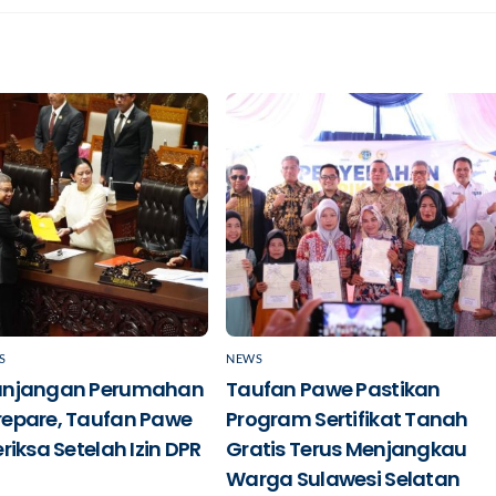
S
NEWS
unjangan Perumahan
Taufan Pawe Pastikan
repare, Taufan Pawe
Program Sertifikat Tanah
riksa Setelah Izin DPR
Gratis Terus Menjangkau
Warga Sulawesi Selatan