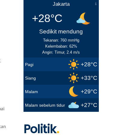
Jakarta
+28°C
Sedikit mendung
Tekanan: 760 mmHg
Kelembaban: 62%
Angin: Timur, 2.4 m/s
.
+28°C
Pagi
+33°C
Siang
+29°C
Malam
+27°C
Malam sebelum tidur
nai
Politik
.
kan