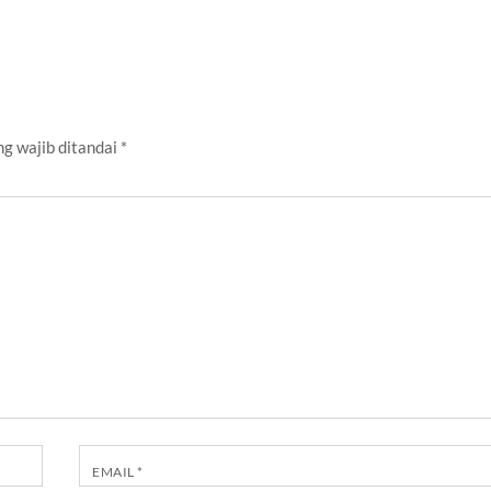
g wajib ditandai
*
EMAIL
*