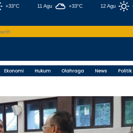
°C
11 Agu
+33°C
12 Agu
+34°C
Ekonomi
Hukum
Olahraga
News
Politik