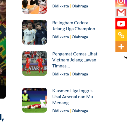
Bidikkata
|
Olahraga
Belingham Cedera
Jelang Liga Champion…
Bidikkata
|
Olahraga
Pengamat Cemas Lihat
Vietnam Jelang Lawan
Timnas…
Bidikkata
|
Olahraga
Klasmen Liga Inggris
Usai Arsenal dan Mu
Menang
Bidikkata
|
Olahraga
,