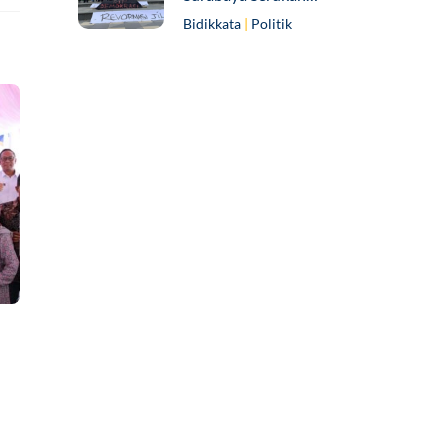
Bidikkata
|
Politik