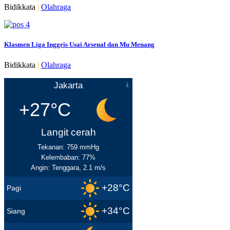
Bidikkata
|
Olahraga
Klasmen Liga Inggris Usai Arsenal dan Mu Menang
Bidikkata
|
Olahraga
Jakarta
+27°C
Langit cerah
Tekanan: 759 mmHg
Kelembaban: 77%
Angin: Tenggara, 2.1 m/s
+28°C
Pagi
+34°C
Siang