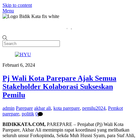
Skip to content
Menu
Home
P
Februari 6, 2024
Pj Wali Kota Parepare Ajak Semua
Stakeholder Kolaborasi Sukseskan
Pemilu
admin
Parepare
akbar ali
,
kota parepare
,
pemilu2024
,
Pemkot
parepare
,
politik
0
BIDIKKATA.COM,
PAREPARE – Penjabat (Pj) Wali Kota
Parepare, Akbar Ali memimpin rapat koordinasi yang melibatkan
seluruh unsur Forkopimda, Sekda Muh Husni Syam, para Staf Ahli,