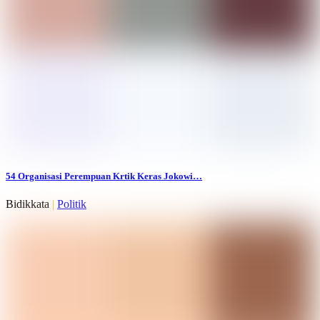
54 Organisasi Perempuan Krtik Keras Jokowi…
Bidikkata
|
Politik