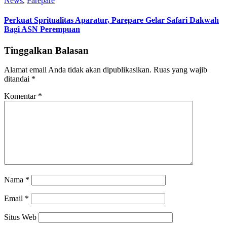
News
,
Parepare
Perkuat Spritualitas Aparatur, Parepare Gelar Safari Dakwah
Bagi ASN Perempuan
Tinggalkan Balasan
Alamat email Anda tidak akan dipublikasikan.
Ruas yang wajib
ditandai
*
Komentar
*
Nama
*
Email
*
Situs Web