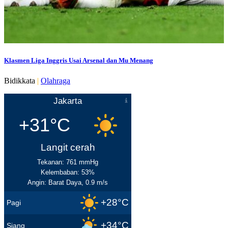
Klasmen Liga Inggris Usai Arsenal dan Mu Menang
Bidikkata
|
Olahraga
Jakarta
+31°C
Langit cerah
Tekanan: 761 mmHg
Kelembaban: 53%
Angin: Barat Daya, 0.9 m/s
+28°C
Pagi
+34°C
Siang