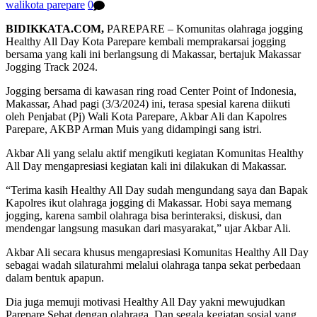
walikota parepare
0
BIDIKKATA.COM,
PAREPARE – Komunitas olahraga jogging
Healthy All Day Kota Parepare kembali memprakarsai jogging
bersama yang kali ini berlangsung di Makassar, bertajuk Makassar
Jogging Track 2024.
Jogging bersama di kawasan ring road Center Point of Indonesia,
Makassar, Ahad pagi (3/3/2024) ini, terasa spesial karena diikuti
oleh Penjabat (Pj) Wali Kota Parepare, Akbar Ali dan Kapolres
Parepare, AKBP Arman Muis yang didampingi sang istri.
Akbar Ali yang selalu aktif mengikuti kegiatan Komunitas Healthy
All Day mengapresiasi kegiatan kali ini dilakukan di Makassar.
“Terima kasih Healthy All Day sudah mengundang saya dan Bapak
Kapolres ikut olahraga jogging di Makassar. Hobi saya memang
jogging, karena sambil olahraga bisa berinteraksi, diskusi, dan
mendengar langsung masukan dari masyarakat,” ujar Akbar Ali.
Akbar Ali secara khusus mengapresiasi Komunitas Healthy All Day
sebagai wadah silaturahmi melalui olahraga tanpa sekat perbedaan
dalam bentuk apapun.
Dia juga memuji motivasi Healthy All Day yakni mewujudkan
Parepare Sehat dengan olahraga. Dan segala kegiatan sosial yang