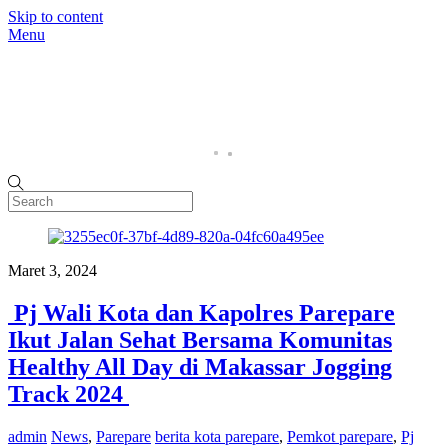
Skip to content
Menu
Home
P
Maret 3, 2024
Pj Wali Kota dan Kapolres Parepare
Ikut Jalan Sehat Bersama Komunitas
Healthy All Day di Makassar Jogging
Track 2024
admin
News
,
Parepare
berita kota parepare
,
Pemkot parepare
,
Pj