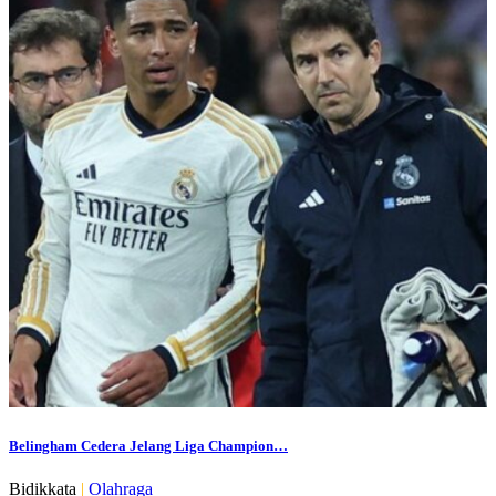
Belingham Cedera Jelang Liga Champion…
Bidikkata
|
Olahraga