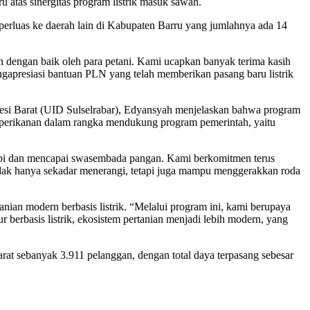
 atas sinergitas program listrik masuk sawah.
iperluas ke daerah lain di Kabupaten Barru yang jumlahnya ada 14
an dengan baik oleh para petani. Kami ucapkan banyak terima kasih
apresiasi bantuan PLN yang telah memberikan pasang baru listrik
wesi Barat (UID Sulselrabar), Edyansyah menjelaskan bahwa program
a perikanan dalam rangka mendukung program pemerintah, yaitu
upi dan mencapai swasembada pangan. Kami berkomitmen terus
idak hanya sekadar menerangi, tetapi juga mampu menggerakkan roda
an modern berbasis listrik. “Melalui program ini, kami berupaya
erbasis listrik, ekosistem pertanian menjadi lebih modern, yang
arat sebanyak 3.911 pelanggan, dengan total daya terpasang sebesar