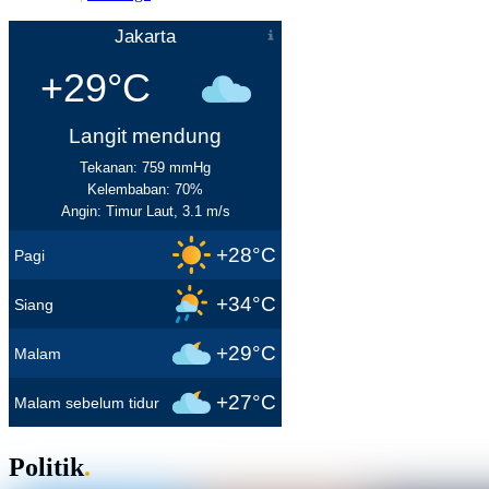
Jakarta
+29°C
Langit mendung
Tekanan: 759 mmHg
Kelembaban: 70%
Angin: Timur Laut, 3.1 m/s
+28°C
Pagi
+34°C
Siang
+29°C
Malam
+27°C
Malam sebelum tidur
Politik
.