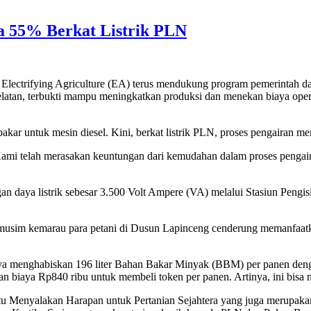
a 55% Berkat Listrik PLN
lectrifying Agriculture (EA) terus mendukung program pemerintah
elatan, terbukti mampu meningkatkan produksi dan menekan biaya oper
kar untuk mesin diesel. Kini, berkat listrik PLN, proses pengairan me
 Kami telah merasakan keuntungan dari kemudahan dalam proses pengai
 daya listrik sebesar 3.500 Volt Ampere (VA) melalui Stasiun Pengi
musim kemarau para petani di Dusun Lapinceng cenderung memanfaatka
a menghabiskan 196 liter Bahan Bakar Minyak (BBM) per panen dengan 
n biaya Rp840 ribu untuk membeli token per panen. Artinya, ini bisa
atu Menyalakan Harapan untuk Pertanian Sejahtera yang juga merupaka