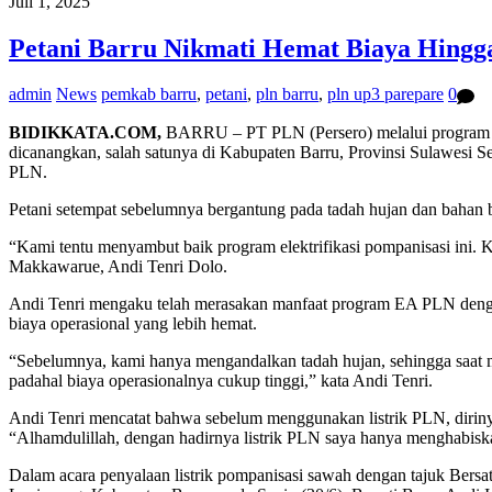
Juli 1, 2025
Petani Barru Nikmati Hemat Biaya Hingg
admin
News
pemkab barru
,
petani
,
pln barru
,
pln up3 parepare
0
BIDIKKATA.COM,
BARRU – PT PLN (Persero) melalui program E
dicanangkan, salah satunya di Kabupaten Barru, Provinsi Sulawesi S
PLN.
Petani setempat sebelumnya bergantung pada tadah hujan dan bahan ba
“Kami tentu menyambut baik program elektrifikasi pompanisasi ini.
Makkawarue, Andi Tenri Dolo.
Andi Tenri mengaku telah merasakan manfaat program EA PLN dengan
biaya operasional yang lebih hemat.
“Sebelumnya, kami hanya mengandalkan tadah hujan, sehingga saat 
padahal biaya operasionalnya cukup tinggi,” kata Andi Tenri.
Andi Tenri mencatat bahwa sebelum menggunakan listrik PLN, diriny
“Alhamdulillah, dengan hadirnya listrik PLN saya hanya menghabiska
Dalam acara penyalaan listrik pompanisasi sawah dengan tajuk Bers