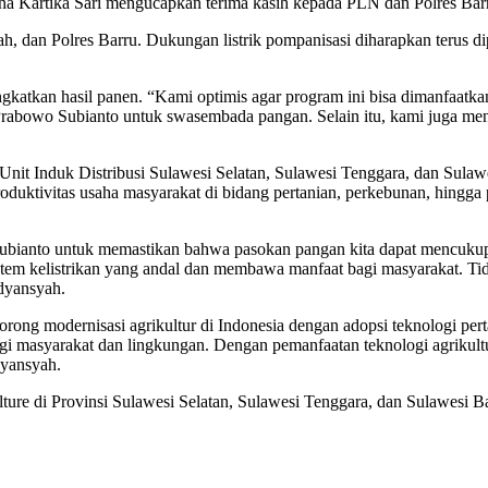
na Kartika Sari mengucapkan terima kasih kepada PLN dan Polres Barru
h, dan Polres Barru. Dukungan listrik pompanisasi diharapkan terus d
ingkatkan hasil panen. “Kami optimis agar program ini bisa dimanfaatk
abowo Subianto untuk swasembada pangan. Selain itu, kami juga meng
nit Induk Distribusi Sulawesi Selatan, Sulawesi Tenggara, dan Sula
oduktivitas usaha masyarakat di bidang pertanian, perkebunan, hingg
 Subianto untuk memastikan bahwa pasokan pangan kita dapat mencuk
stem kelistrikan yang andal dan membawa manfaat bagi masyarakat. T
dyansyah.
modernisasi agrikultur di Indonesia dengan adopsi teknologi pertani
masyarakat dan lingkungan. Dengan pemanfaatan teknologi agrikultur b
dyansyah.
lture di Provinsi Sulawesi Selatan, Sulawesi Tenggara, dan Sulawesi B