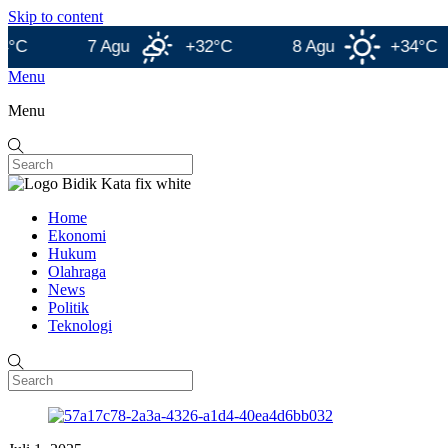
Skip to content
7 Agu
+32°C
8 Agu
+34°C
Menu
Menu
Home
Ekonomi
Hukum
Olahraga
News
Politik
Teknologi