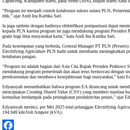
Lapinceng, Kabupaten Barru, pada Senin (30/6), Bupati Barru Andi I
“Program ini menjadi contoh kolaborasi sukses antara PLN, Pemerinta
titik,” ujar Andi Ina Kartika Sari.
Ia juga optimis dengan hadirnya elektrifikasi pompanisasi dapat men
kepada PLN karena program ini juga mendukung program Presiden Pr
gratis bagi lima masyarakat kami,” kata Andi Ina Kartika Sari.
Pada kesempatan yang berbeda, General Manager PT PLN (Persero) U
Electrifying Agriculture PLN hadir untuk membantu meningkatkan pr
ketahanan pangan.
“Program ini adalah bagian dari Asta Cita Bapak Presiden Prabowo
mendukung program pemerintah dan akan terus berinovasi dengan si
perekonomian dan membawa kesejahteraan bagi masyarakat,” kata E
Edyansyah menambahkan bahwa program EA dirancang untuk mendorong 
menciptakan Creating Shared Value (CSV) yang memberi manfaat bagi 
kemudian berdampak pada peningkatan produktivitas petani,” ujar E
Edyansyah merinci, per Mei 2025 total pelanggan Electrifying Agricu
194.949 kiloVolt Ampere (kVA).