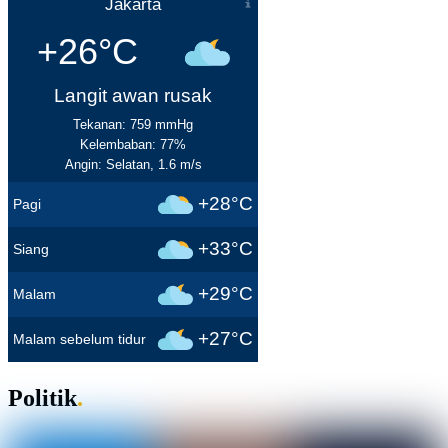
Jakarta
+26°C
Langit awan rusak
Tekanan: 759 mmHg
Kelembaban: 77%
Angin: Selatan, 1.6 m/s
+28°C
Pagi
+33°C
Siang
+29°C
Malam
+27°C
Malam sebelum tidur
Politik
.