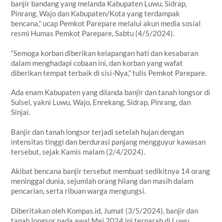
banjir bandang yang melanda Kabupaten Luwu, Sidrap,
Pinrang, Wajo dan Kabupaten/Kota yang terdampak
bencana,” ucap Pemkot Parepare melalui akun media sosial
resmi Humas Pemkot Parepare, Sabtu (4/5/2024).
“Semoga korban diberikan kelapangan hati dan kesabaran
dalam menghadapi cobaan ini, dan korban yang wafat
diberikan tempat terbaik di sisi-Nya,” tulis Pemkot Parepare.
Ada enam Kabupaten yang dilanda banjir dan tanah longsor di
Sulsel, yakni Luwu, Wajo, Enrekang, Sidrap, Pinrang, dan
Sinjai.
Banjir dan tanah longsor terjadi setelah hujan dengan
intensitas tinggi dan berdurasi panjang mengguyur kawasan
tersebut, sejak Kamis malam (2/4/2024).
Akibat bencana banjir tersebut membuat sedikitnya 14 orang
meninggal dunia, sejumlah orang hilang dan masih dalam
pencarian, serta ribuan warga mengungsi.
Diberitakan oleh Kompas.id, Jumat (3/5/2024), banjir dan
tanah longsor pada awal Mei 2024 ini terparah di Luwu,