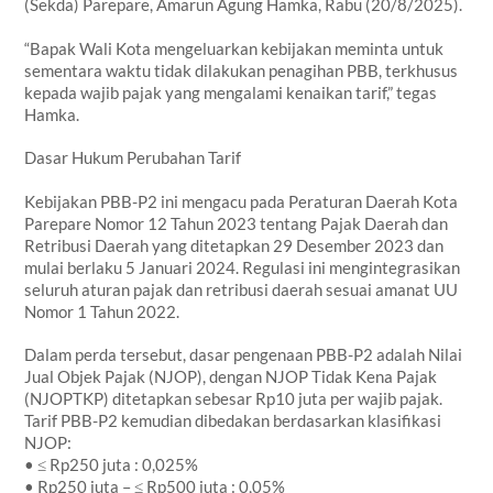
(Sekda) Parepare, Amarun Agung Hamka, Rabu (20/8/2025).
“Bapak Wali Kota mengeluarkan kebijakan meminta untuk
sementara waktu tidak dilakukan penagihan PBB, terkhusus
kepada wajib pajak yang mengalami kenaikan tarif,” tegas
Hamka.
Dasar Hukum Perubahan Tarif
Kebijakan PBB-P2 ini mengacu pada Peraturan Daerah Kota
Parepare Nomor 12 Tahun 2023 tentang Pajak Daerah dan
Retribusi Daerah yang ditetapkan 29 Desember 2023 dan
mulai berlaku 5 Januari 2024. Regulasi ini mengintegrasikan
seluruh aturan pajak dan retribusi daerah sesuai amanat UU
Nomor 1 Tahun 2022.
Dalam perda tersebut, dasar pengenaan PBB-P2 adalah Nilai
Jual Objek Pajak (NJOP), dengan NJOP Tidak Kena Pajak
(NJOPTKP) ditetapkan sebesar Rp10 juta per wajib pajak.
Tarif PBB-P2 kemudian dibedakan berdasarkan klasifikasi
NJOP:
• ≤ Rp250 juta : 0,025%
• Rp250 juta – ≤ Rp500 juta : 0,05%