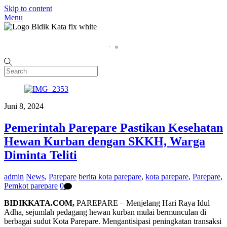
Skip to content
Menu
Home
P
Juni 8, 2024
Pemerintah Parepare Pastikan Kesehatan
Hewan Kurban dengan SKKH, Warga
Diminta Teliti
admin
News
,
Parepare
berita kota parepare
,
kota parepare
,
Parepare
,
Pemkot parepare
0
BIDIKKATA.COM,
PAREPARE – Menjelang Hari Raya Idul
Adha, sejumlah pedagang hewan kurban mulai bermunculan di
berbagai sudut Kota Parepare. Mengantisipasi peningkatan transaksi