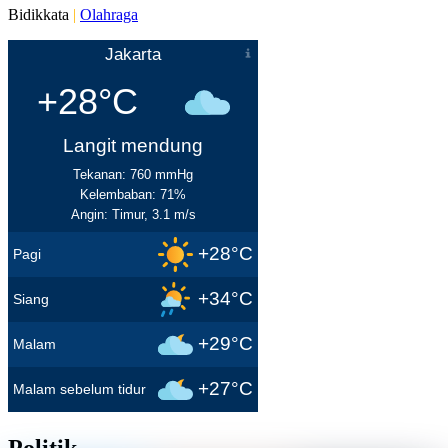
Bidikkata
|
Olahraga
Jakarta
+28°C
Langit mendung
Tekanan: 760 mmHg
Kelembaban: 71%
Angin: Timur, 3.1 m/s
+28°C
Pagi
+34°C
Siang
+29°C
Malam
+27°C
Malam sebelum tidur