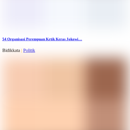
54 Organisasi Perempuan Krtik Keras Jokowi…
Bidikkata
|
Politik