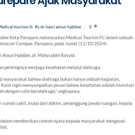
Parepare Ajak Masyarakat
edical tourism fc
,
Rs dr hasri ainun habibie
0
bibie Kota Parepare meluncurkan Medical Tourism FC dalam sebuah
inisoccer Cempae, Parepare, pada Jumat (11/10/2024).
i Ainun Habibie, dr. Mahyuddin Rasyid.
n pentingnya menjaga kesehatan melalui olahraga.
agi masyarakat bahwa olahraga bukan hanya sebuah kegiatan,
 Kami ingin menyampaikan pesan bahwa kesehatan adalah investasi
ah dengan rutin berolahraga,” ungkapnya.
en rumah sakit, mulai dari dokter, penanggung jawab ruangan, kepala
ie dalam memberikan contoh nyata kepada masyarakat mengenai
hat.