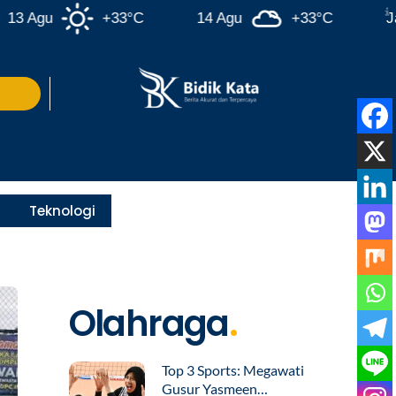
Agu
+33°C
14 Agu
+33°C
Jakart
Teknologi
Olahraga
.
Top 3 Sports: Megawati
Gusur Yasmeen…