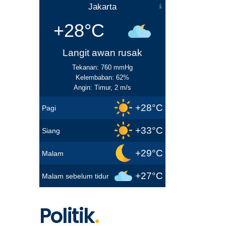
Jakarta
+28°C
Langit awan rusak
Tekanan: 760 mmHg
Kelembaban: 62%
Angin: Timur, 2 m/s
+28°C
Pagi
+33°C
Siang
+29°C
Malam
+27°C
Malam sebelum tidur
Politik
.