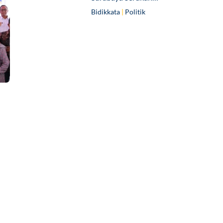
Bidikkata
|
Politik