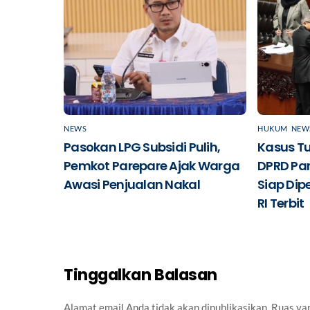
NEWS
HUKUM
,
NEW
Pasokan LPG Subsidi Pulih,
Kasus T
Pemkot Parepare Ajak Warga
DPRD Pa
Awasi Penjualan Nakal
Siap Dipe
RI Terbit
Tinggalkan Balasan
Alamat email Anda tidak akan dipublikasikan.
Ruas yan