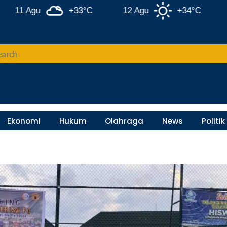
1 Agu
+33°C
12 Agu
+34°C
13 
Ekonomi
Hukum
Olahraga
News
Politik