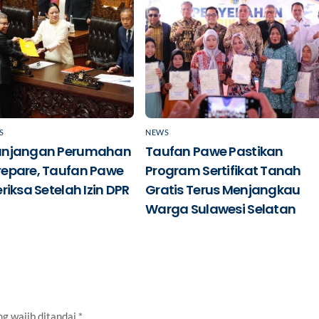
S
NEWS
unjangan Perumahan
Taufan Pawe Pastikan
repare, Taufan Pawe
Program Sertifikat Tanah
riksa Setelah Izin DPR
Gratis Terus Menjangkau
Warga Sulawesi Selatan
g wajib ditandai
*