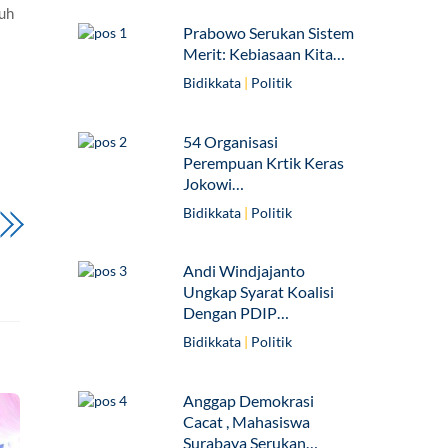
ruh
Prabowo Serukan Sistem
Merit: Kebiasaan Kita…
Bidikkata
|
Politik
54 Organisasi
Perempuan Krtik Keras
Jokowi…
Bidikkata
|
Politik
Andi Windjajanto
Ungkap Syarat Koalisi
Dengan PDIP…
Bidikkata
|
Politik
Anggap Demokrasi
Cacat , Mahasiswa
Surabaya Serukan…