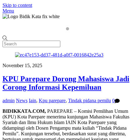
Skip to content
Menu
Home
P
November 15, 2025
KPU Parepare Dorong Mahasiswa Jadi
Corong Informasi Kepemiluan
admin
News
Iain
,
Kpu parepare
,
Tindak pidana pemilu
0
BIDIKKATA.COM,
PAREPARE – Komisi Pemilihan Umum
(KPU) Kota Parepare menerima kunjungan Mahasiswa Fakultas
Syariah dan Ilmu Hukum Islam IAIN Kota Parepare yang
didampingi oleh Dosen Pengampu mata kuliah “Tindak Pidana
Pemilu”. Kunjungan tersebut, berdasarkan surat yang diterima,
bertujuan untuk mengamati dan mempelajari kegiatan yang