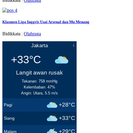
Bidikkata
|
Olahraga
Klasmen Liga Inggris Usai Arsenal dan Mu Menang
Bidikkata
|
Olahraga
Jakarta
+33°C
Langit awan rusak
Tekanan: 758 mmHg
Kelembaban: 47%
Angin: Utara, 5.5 m/s
+28°C
Pagi
+33°C
Siang
+29°C
Malam