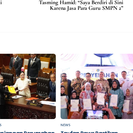
i
Tasming Hamid: “Saya Berdiri di Sini
Karena Jasa Para Guru SMPN 2”
S
NEWS