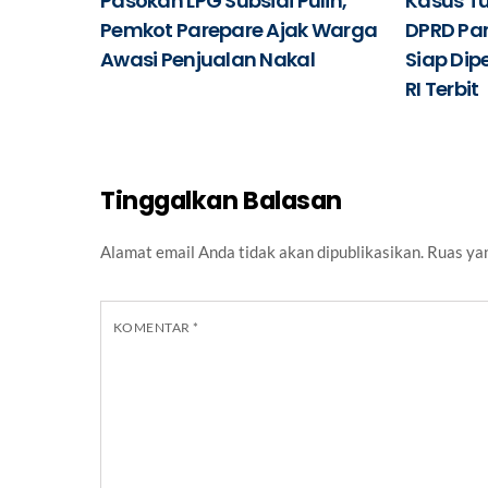
Pasokan LPG Subsidi Pulih,
Kasus T
Pemkot Parepare Ajak Warga
DPRD Pa
Awasi Penjualan Nakal
Siap Dipe
RI Terbit
Tinggalkan Balasan
Alamat email Anda tidak akan dipublikasikan.
Ruas yan
KOMENTAR
*