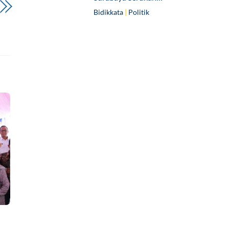
Bidikkata
|
Politik