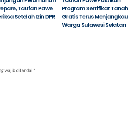
unjangan Perumahan
Taufan Pawe Pastikan
repare, Taufan Pawe
Program Sertifikat Tanah
riksa Setelah Izin DPR
Gratis Terus Menjangkau
Warga Sulawesi Selatan
g wajib ditandai
*