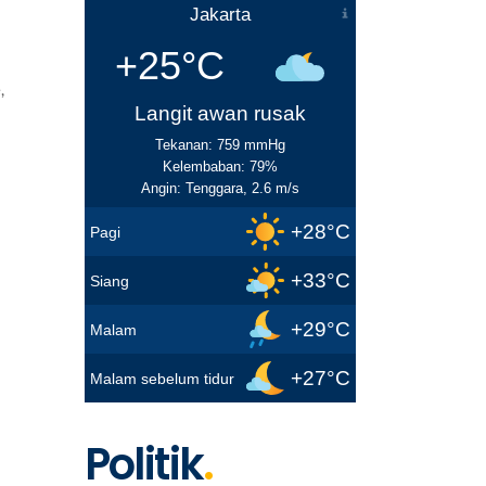
Jakarta
+25°C
,
Langit awan rusak
Tekanan: 759 mmHg
Kelembaban: 79%
Angin: Tenggara, 2.6 m/s
+28°C
Pagi
+33°C
Siang
+29°C
Malam
+27°C
Malam sebelum tidur
Politik
.