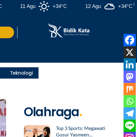
11 Agu
+34°C
12 Agu
+34°C
Teknologi
Olahraga
.
Top 3 Sports: Megawati
Gusur Yasmeen…