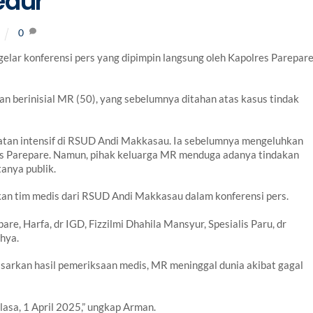
edur
0
lar konferensi pers yang dipimpin langsung oleh Kapolres Parepare
nan berinisial MR (50), yang sebelumnya ditahan atas kasus tindak
atan intensif di RSUD Andi Makkasau. Ia sebelumnya mengeluhkan
es Parepare. Namun, pihak keluarga MR menduga adanya tindakan
anya publik.
kan tim medis dari RSUD Andi Makkasau dalam konferensi pers.
, Harfa, dr IGD, Fizzilmi Dhahila Mansyur, Spesialis Paru, dr
ahya.
rkan hasil pemeriksaan medis, MR meninggal dunia akibat gagal
asa, 1 April 2025,” ungkap Arman.