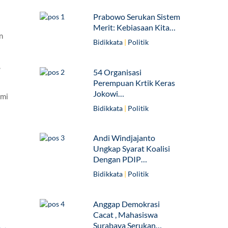
Prabowo Serukan Sistem
Merit: Kebiasaan Kita…
n
Bidikkata
|
Politik
,
54 Organisasi
Perempuan Krtik Keras
Jokowi…
ami
Bidikkata
|
Politik
Andi Windjajanto
Ungkap Syarat Koalisi
Dengan PDIP…
Bidikkata
|
Politik
Anggap Demokrasi
Cacat , Mahasiswa
Surabaya Serukan…