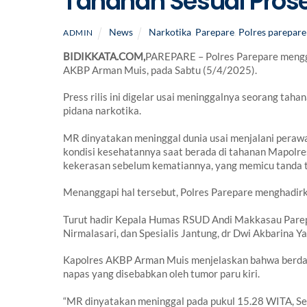
Tahanan Sesuai Pros
News
Narkotika
,
Parepare
,
Polres parepare
ADMIN
BIDIKKATA.COM,
PAREPARE – Polres Parepare mengge
AKBP Arman Muis, pada Sabtu (5/4/2025).
Press rilis ini digelar usai meninggalnya seorang taha
pidana narkotika.
MR dinyatakan meninggal dunia usai menjalani peraw
kondisi kesehatannya saat berada di tahanan Mapolr
kekerasan sebelum kematiannya, yang memicu tanda t
Menanggapi hal tersebut, Polres Parepare menghadir
Turut hadir Kepala Humas RSUD Andi Makkasau Parepare
Nirmalasari, dan Spesialis Jantung, dr Dwi Akbarina Y
Kapolres AKBP Arman Muis menjelaskan bahwa berdasa
napas yang disebabkan oleh tumor paru kiri.
“MR dinyatakan meninggal pada pukul 15.28 WITA, Sel