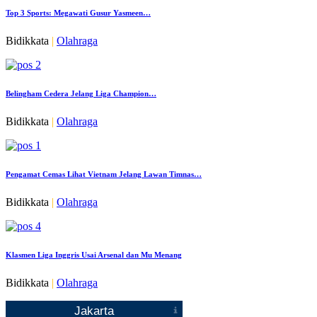
Top 3 Sports: Megawati Gusur Yasmeen…
Bidikkata
|
Olahraga
Belingham Cedera Jelang Liga Champion…
Bidikkata
|
Olahraga
Pengamat Cemas Lihat Vietnam Jelang Lawan Timnas…
Bidikkata
|
Olahraga
Klasmen Liga Inggris Usai Arsenal dan Mu Menang
Bidikkata
|
Olahraga
Jakarta