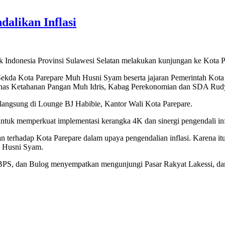
dalikan Inflasi
ndonesia Provinsi Sulawesi Selatan melakukan kunjungan ke Kota Pa
ekda Kota Parepare Muh Husni Syam beserta jajaran Pemerintah Kota P
nas Ketahanan Pangan Muh Idris, Kabag Perekonomian dan SDA Rudy
rlangsung di Lounge BJ Habibie, Kantor Wali Kota Parepare.
tuk memperkuat implementasi kerangka 4K dan sinergi pengendali infl
atan terhadap Kota Parepare dalam upaya pengendalian inflasi. Karen
a Husni Syam.
BPS, dan Bulog menyempatkan mengunjungi Pasar Rakyat Lakessi, dan m