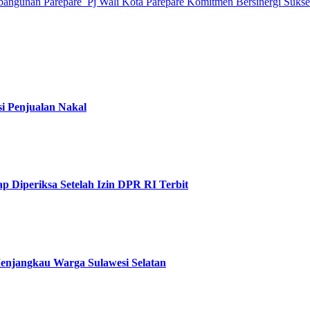
bangunan Parepare
Pj Wali Kota Parepare Komitmen Bersinergi Sukse
i Penjualan Nakal
Diperiksa Setelah Izin DPR RI Terbit
Menjangkau Warga Sulawesi Selatan