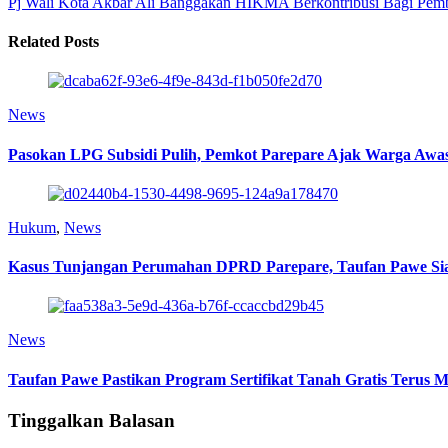
Pj Wali Kota Akbar Ali Banggakan HIKMA Berkontribusi Bagi Pem
Related Posts
News
Pasokan LPG Subsidi Pulih, Pemkot Parepare Ajak Warga Awas
Hukum
,
News
Kasus Tunjangan Perumahan DPRD Parepare, Taufan Pawe Siap 
News
Taufan Pawe Pastikan Program Sertifikat Tanah Gratis Terus 
Tinggalkan Balasan