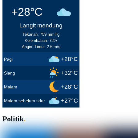
+28°C
Langit mendung
Tekanan: 759 mmHg
Kelembaban: 73%
Angin: Timur, 2.6 m/s
+28°C
Pagi
+32°C
Siang
+28°C
Malam
+27°C
Malam sebelum tidur
Politik
.