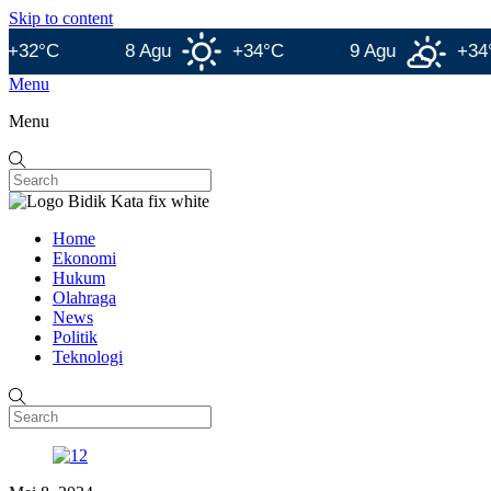
Skip to content
C
8 Agu
+34°C
9 Agu
+34°C
Menu
Menu
Home
Ekonomi
Hukum
Olahraga
News
Politik
Teknologi