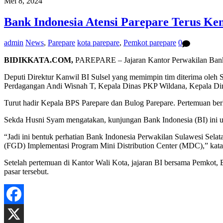
Mei 8, 2024
Bank Indonesia Atensi Parepare Terus Ken
admin
News
,
Parepare
kota parepare
,
Pemkot parepare
0
BIDIKKATA.COM,
PAREPARE – Jajaran Kantor Perwakilan Bank I
Deputi Direktur Kanwil BI Sulsel yang memimpin tim diterima oleh S
Perdagangan Andi Wisnah T, Kepala Dinas PKP Wildana, Kepala Di
Turut hadir Kepala BPS Parepare dan Bulog Parepare. Pertemuan be
Sekda Husni Syam mengatakan, kunjungan Bank Indonesia (BI) ini un
“Jadi ini bentuk perhatian Bank Indonesia Perwakilan Sulawesi Sel
(FGD) Implementasi Program Mini Distribution Center (MDC),” kat
Setelah pertemuan di Kantor Wali Kota, jajaran BI bersama Pemkot, 
pasar tersebut.